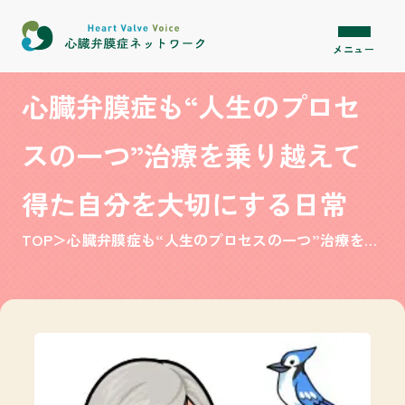
内容をスキップ
メニュー
心臓弁膜症も“人生のプロセ
スの一つ”​治療を乗り越えて
得た自分を大切にする日常
TOP
＞
心臓弁膜症も“人生のプロセスの一つ”​治療を乗り越えて得た自分を大切にする日常