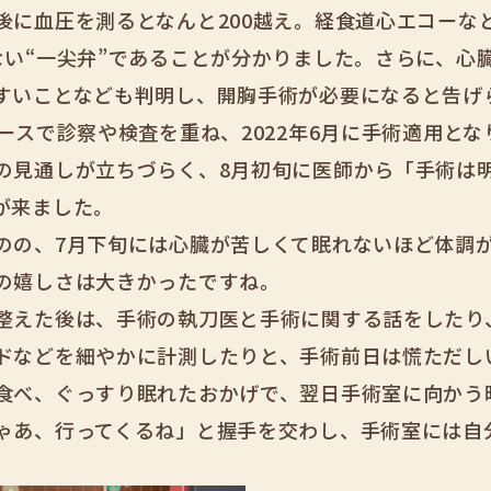
後に血圧を測るとなんと200越え。経食道心エコーな
ない“一尖弁”であることが分かりました。さらに、心
すいことなども判明し、開胸手術が必要になると告げ
ースで診察や検査を重ね、2022年6月に手術適用と
の見通しが立ちづらく、8月初旬に医師から「手術は
が来ました。
のの、7月下旬には心臓が苦しくて眠れないほど体調
の嬉しさは大きかったですね。
整えた後は、手術の執刀医と手術に関する話をしたり
ドなどを細やかに計測したりと、手術前日は慌ただし
食べ、ぐっすり眠れたおかげで、翌日手術室に向かう
ゃあ、行ってくるね」と握手を交わし、手術室には自