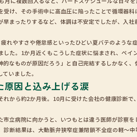
勤も月に複数回入るなど、ハードスケジュールな日々を
を受け、その手術中に高血圧に陥ったことで循環器科
が早まったりするなど、体調は不安定でしたが、入社
、疲れやすさや倦怠感といったひどい夏バテのような
ました。1か月近くもこうした症状に悩まされ、ペイ
神的なものが原因だろう」と自己完結するしかなく、
していました。
た原因と込み上げる涙
それから約2か月後。10月に受けた会社の健康診断で
た市立病院に向かうと、いつもとは違う医師が診察を
。診断結果は、大動脈弁狭窄症兼閉鎖不全症の軽〜中