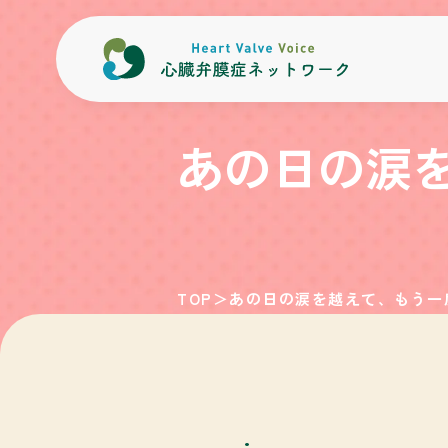
内容をスキップ
あの日の涙
TOP
＞
あの日の涙を越えて、もう一