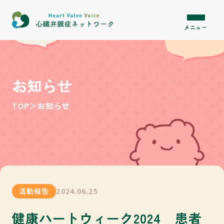
内容をスキップ
メニュー
お知らせ
TOP
＞
お知らせ
活動報告
2024.06.25
健康ハートウィーク2024 患者