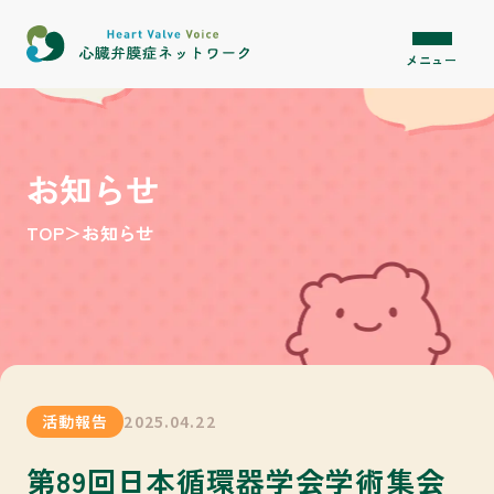
内容をスキップ
メニュー
お知らせ
TOP
＞
お知らせ
活動報告
2025.04.22
第89回日本循環器学会学術集会