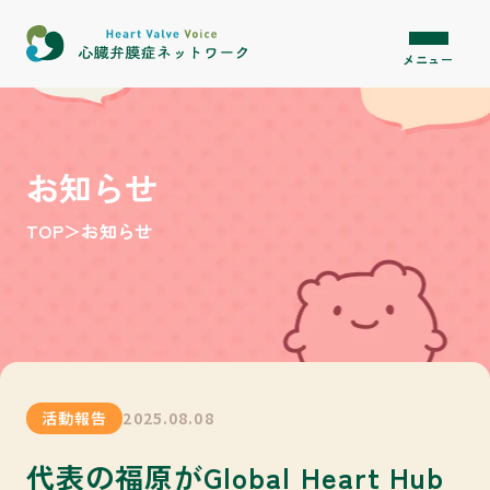
内容をスキップ
メニュー
お知らせ
TOP
＞
お知らせ
活動報告
2025.08.08
代表の福原がGlobal Heart Hub