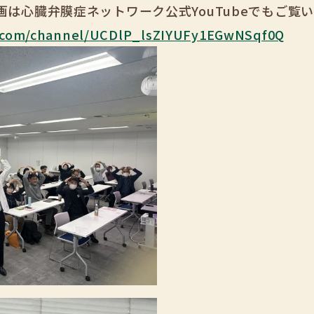
は心臓弁膜症ネットワーク公式YouTubeでもご覧
.com/channel/UCDlP_lsZIYUFy1EGwNSqf0Q