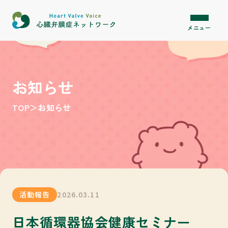
内容をスキップ
メニュー
お知らせ
TOP
＞
お知らせ
活動報告
2026.03.11
日本循環器協会健康セミナー