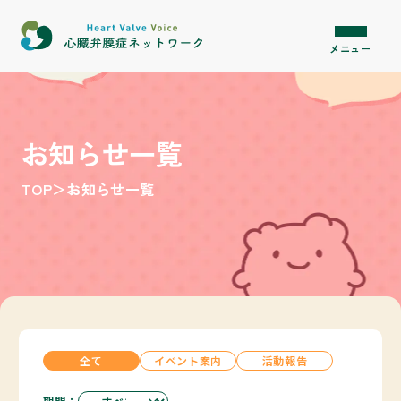
内容をスキップ
メニュー
お知らせ一覧
TOP
＞
お知らせ一覧
全て
イベント案内
活動報告
期間：