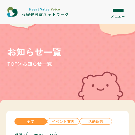
内容をスキップ
メニュー
お知らせ一覧
TOP
＞
お知らせ一覧
全て
イベント案内
活動報告
期間：