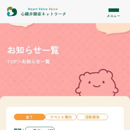
内容をスキップ
メニュー
お知らせ一覧
TOP
＞
お知らせ一覧
全て
イベント案内
活動報告
期間：